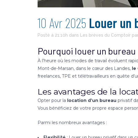
10 Avr 2025
Louer un b
Posté à 21:10h
dans
Les brèves du Comptoir
pa
Pourquoi louer un bureau 
À l’heure où les modes de travail évoluent rap
Mont-de-Marsan, dans le cœur des Landes,
le
freelances, TPE et télétravailleurs en quête d’
Les avantages de la loca
Opter pour la
location d’un bureau
privatif 
Vous bénéficiez de votre propre espace personn
Parmi les nombreux avantages :
Flexibilité
: Louer un bureau privatif dans un 