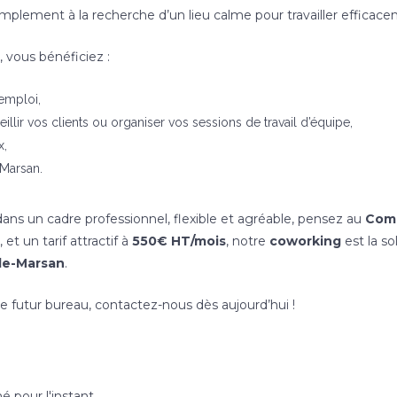
simplement à la recherche d’un lieu calme pour travailler efficac
, vous bénéficiez :
’emploi,
llir vos clients ou organiser vos sessions de travail d’équipe,
x,
-Marsan.
ans un cadre professionnel, flexible et agréable, pensez au
Comp
, et un tarif attractif à
550€ HT/mois
, notre
coworking
est la so
de-Marsan
.
re futur bureau, contactez-nous dès aujourd’hui !
 pour l'instant.