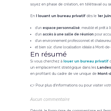
soyez en phase de création, en télétravail ou 
En
l louant un bureau privatif
dès le
1er juin
d’un
espace personnalisé
, meublé et prêt à l
d’un
accès à une salle de réunion
pour accuei
d’un environnement professionnel et chaleureu
et bien sûr, d’une localisation idéale à Mont-de
En résumé
Si vous cherchez à
louer un bureau privatif
d
un emplacement stratégique dans les
Landes
en profitant du cadre de vie unique de
Mont-
👉 Pour plus d’informations ou pour visiter vot
Aucun commentaire
Désolé, le formulaire de commentaire est fermé