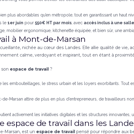
bien plus abordables qu’en métropole, tout en garantissant un haut ni
s le
1er juin
pour
550€ HT par mois
, avec
accès inclus à une sall
age, mobilier ergonomique, kitchenette équipée, et bien sûr, une ambia
avail à Mont-de-Marsan
llante, nichée au cœur des Landes. Elle allie qualité de vie, acce
ronnement calme, verdoyant et inspirant, tout en étant à proxim
r son
espace de travail
?
ie les embouteillages, le stress urbain et les loyers exorbitants. Tout
-de-Marsan attire de plus en plus d’entrepreneurs, de travailleurs no
outient activement les initiatives digitales et les structures innovantes
re espace de travail dans les Lande
de-Marsan, est un
espace de travail
pensé pour répondre aux be