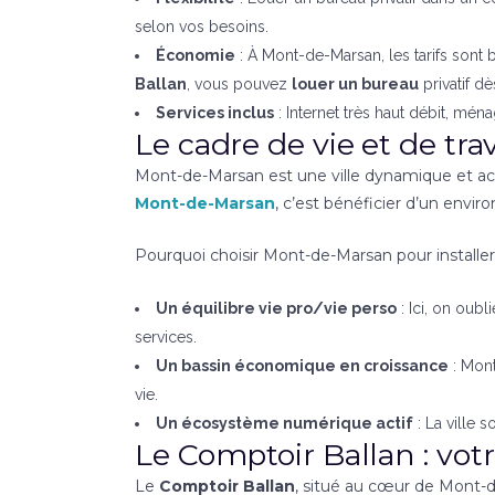
selon vos besoins.
Économie
: À Mont-de-Marsan, les tarifs sont 
Ballan
, vous pouvez
louer un bureau
privatif dè
Services inclus
: Internet très haut débit, mén
Le cadre de vie et de tr
Mont-de-Marsan est une ville dynamique et accuei
Mont-de-Marsan
, c’est bénéficier d’un envi
Pourquoi choisir Mont-de-Marsan pour installe
Un équilibre vie pro/vie perso
: Ici, on oubl
services.
Un bassin économique en croissance
: Mont
vie.
Un écosystème numérique actif
: La ville s
Le Comptoir Ballan : vot
Le
Comptoir Ballan
, situé au cœur de Mont-