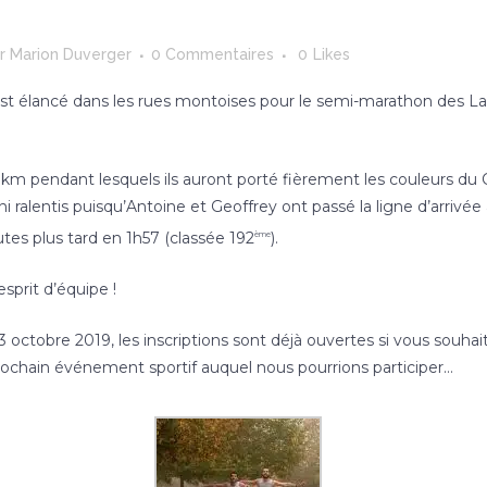
ar
Marion Duverger
0 Commentaires
0
Likes
’est élancé dans les rues montoises pour le semi-marathon des La
km pendant lesquels ils auront porté fièrement les couleurs du Co
 ni ralentis puisqu’Antoine et Geoffrey ont passé la ligne d’arrivé
utes plus tard en 1h57 (classée 192
).
ème
esprit d’équipe !
3 octobre 2019, les inscriptions sont déjà ouvertes si vous souh
rochain événement sportif auquel nous pourrions participer…