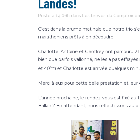
Landes!
Posté à 14:06h
dans
Les brèves du Comptoir
p
C’est dans la brume matinale que notre trio s
marathoniens prêts à en découdre !
Charlotte, Antoine et Geoffrey ont parcouru 21 
bien que parfois vallonné, ne les a pas effrayés
et 40
) et Charlotte est arrivée quelques min
ème
Merci à eux pour cette belle prestation et leur 
L’année prochaine, le rendez-vous est fixé au 1
Ballan ? En attendant, nous réfléchissons au p