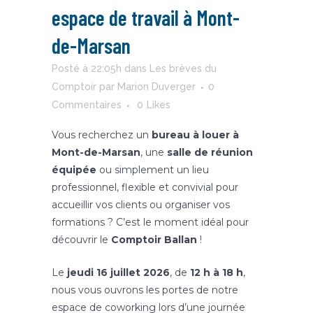
espace de travail à Mont-
de-Marsan
Posté à 22:05h
dans
Les brèves du
Comptoir
par
Marion Duverger
0
Commentaires
0
Likes
Vous recherchez un
bureau à louer à
Mont-de-Marsan
, une
salle de réunion
équipée
ou simplement un lieu
professionnel, flexible et convivial pour
accueillir vos clients ou organiser vos
formations ? C’est le moment idéal pour
découvrir le
Comptoir Ballan
!
Le
jeudi 16 juillet 2026
, de
12 h à 18 h
,
nous vous ouvrons les portes de notre
espace de coworking lors d’une journée