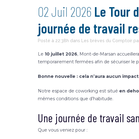
02 Juil 2026
Le Tour 
journée de travail res
Posté à 22:38h
dans
Les brèves du Comptoir
pa
Le
10 juillet 2026
, Mont-de-Marsan accueiller
temporairement fermées afin de sécuriser le p
Bonne nouvelle : cela n’aura aucun impact
Notre espace de coworking est situé
en dehor
mêmes conditions que d’habitude.
Une journée de travail sa
Que vous veniez pour :